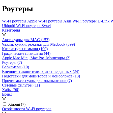
Роутеры
Wi-Fi роутеры Apple
Wi-Fi роутеры Asus
Wi-Fi роутеры D-Link
W
Ubiquiti
Wi-Fi роутеры Zyxel
Категория
Аксессуары для MAC
(153)
Чехлы, сумки, рюкзаки для Macbook
(399)
Клавиатуры и мыши
(100)
Графические планшеты
(44)
Apple Mac Mini, Mac Pro, Мониторы
(2)
Роутеры
(7)
Вебкамеры
(10)
Внешние накопители, хранение данных
(24)
Подставки для мониторов и моноблоков
(13)
Прочие аксессуары для компьютеров
(7)
Сетевые фильтры
(11)
Хабы
(96)
Бренд
Xiaomi
(7)
Особенности Wi-Fi роутеров