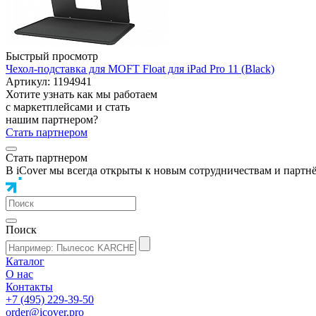
Быстрый просмотр
Чехол-подставка для MOFT Float для iPad Pro 11 (Black)
Артикул: 1194941
Хотите узнать как мы работаем
с маркетплейсами и стать
нашим партнером?
Стать партнером
Стать партнером
В iCover мы всегда открыты к новым сотрудничествам и партн
Поиск
Каталог
О нас
Контакты
+7 (495) 229-39-50
order@icover.pro