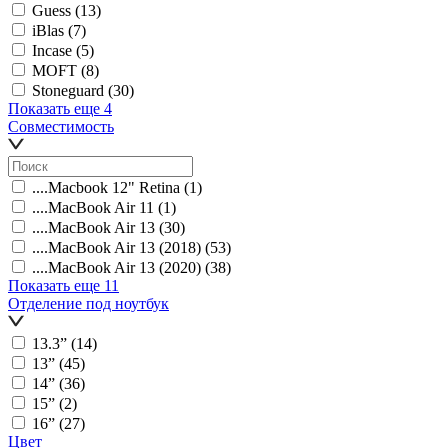
Guess
(13)
iBlas
(7)
Incase
(5)
MOFT
(8)
Stoneguard
(30)
Показать еще 4
Совместимость
....Macbook 12" Retina
(1)
....MacBook Air 11
(1)
....MacBook Air 13
(30)
....MacBook Air 13 (2018)
(53)
....MacBook Air 13 (2020)
(38)
Показать еще 11
Отделение под ноутбук
13.3ˮ
(14)
13ˮ
(45)
14ˮ
(36)
15ˮ
(2)
16ˮ
(27)
Цвет