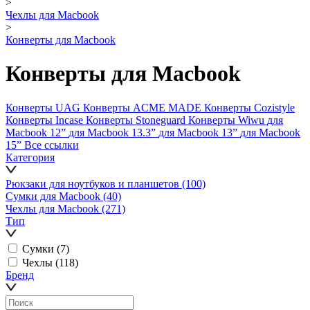
>
Чехлы для Macbook
>
Конверты для Macbook
Конверты для Macbook
Конверты UAG
Конверты ACME MADE
Конверты Cozistyle
Конверты Incase
Конверты Stoneguard
Конверты Wiwu
для
Macbook 12ˮ
для Macbook 13.3ˮ
для Macbook 13ˮ
для Macbook
15ˮ
Все ссылки
Категория
Рюкзаки для ноутбуков и планшетов
(100)
Сумки для Macbook
(40)
Чехлы для Macbook
(271)
Тип
Сумки
(7)
Чехлы
(118)
Бренд