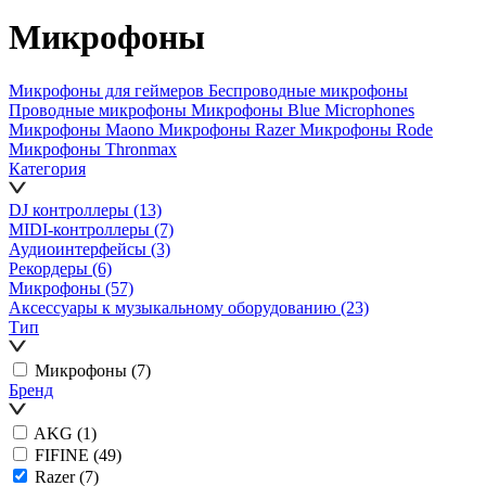
Микрофоны
Микрофоны для геймеров
Беспроводные микрофоны
Проводные микрофоны
Микрофоны Blue Microphones
Микрофоны Maono
Микрофоны Razer
Микрофоны Rode
Микрофоны Thronmax
Категория
DJ контроллеры
(13)
MIDI-контроллеры
(7)
Аудиоинтерфейсы
(3)
Рекордеры
(6)
Микрофоны
(57)
Аксессуары к музыкальному оборудованию
(23)
Тип
Микрофоны
(7)
Бренд
AKG
(1)
FIFINE
(49)
Razer
(7)