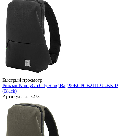
Быстрый просмотр
Рюкзак NinetyGo Сity Sling Bag 90BCPCB21112U-BK02
(Black)
Артикул: 1217273