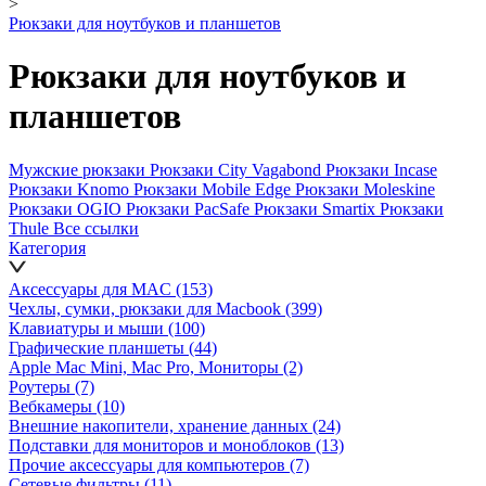
>
Рюкзаки для ноутбуков и планшетов
Рюкзаки для ноутбуков и
планшетов
Мужские рюкзаки
Рюкзаки City Vagabond
Рюкзаки Incase
Рюкзаки Knomo
Рюкзаки Mobile Edge
Рюкзаки Moleskine
Рюкзаки OGIO
Рюкзаки PacSafe
Рюкзаки Smartix
Рюкзаки
Thule
Все ссылки
Категория
Аксессуары для MAC
(153)
Чехлы, сумки, рюкзаки для Macbook
(399)
Клавиатуры и мыши
(100)
Графические планшеты
(44)
Apple Mac Mini, Mac Pro, Мониторы
(2)
Роутеры
(7)
Вебкамеры
(10)
Внешние накопители, хранение данных
(24)
Подставки для мониторов и моноблоков
(13)
Прочие аксессуары для компьютеров
(7)
Сетевые фильтры
(11)