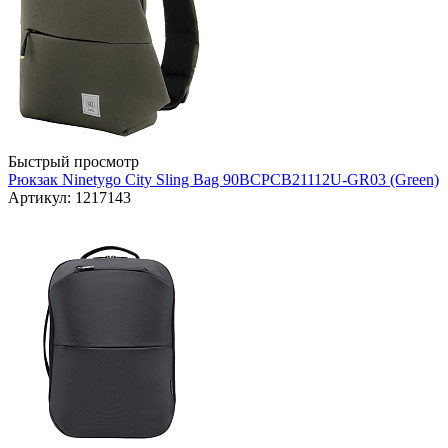
Быстрый просмотр
Рюкзак Ninetygo Сity Sling Bag 90BCPCB21112U-GR03 (Green)
Артикул: 1217143