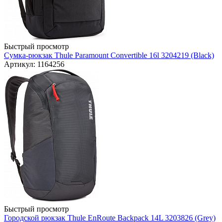
Быстрый просмотр
Сумка-рюкзак Thule Paramount Convertible 16l 3204219 (Black)
Артикул: 1164256
Быстрый просмотр
Городской рюкзак Thule EnRoute Backpack 14L 3203826 (Grey)