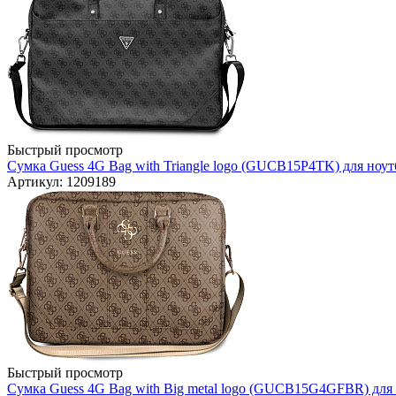
Быстрый просмотр
Сумка Guess 4G Bag with Triangle logo (GUCB15P4TK) для ноутб
Артикул: 1209189
Быстрый просмотр
Сумка Guess 4G Bag with Big metal logo (GUCB15G4GFBR) для 