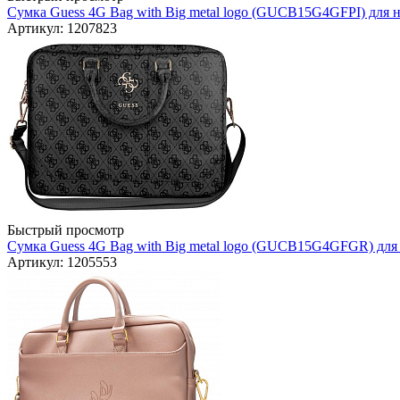
Сумка Guess 4G Bag with Big metal logo (GUCB15G4GFPI) для но
Артикул: 1207823
Быстрый просмотр
Сумка Guess 4G Bag with Big metal logo (GUCB15G4GFGR) для 
Артикул: 1205553