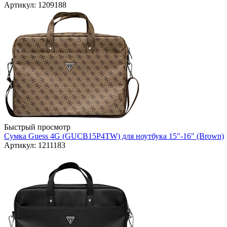
Артикул: 1209188
Быстрый просмотр
Сумка Guess 4G (GUCB15P4TW) для ноутбука 15"-16" (Brown)
Артикул: 1211183