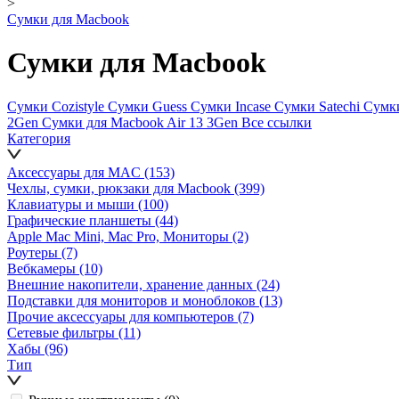
>
Сумки для Macbook
Сумки для Macbook
Сумки Cozistyle
Сумки Guess
Сумки Incase
Сумки Satechi
Сумк
2Gen
Сумки для Macbook Air 13 3Gen
Все ссылки
Категория
Аксессуары для MAC
(153)
Чехлы, сумки, рюкзаки для Macbook
(399)
Клавиатуры и мыши
(100)
Графические планшеты
(44)
Apple Mac Mini, Mac Pro, Мониторы
(2)
Роутеры
(7)
Вебкамеры
(10)
Внешние накопители, хранение данных
(24)
Подставки для мониторов и моноблоков
(13)
Прочие аксессуары для компьютеров
(7)
Сетевые фильтры
(11)
Хабы
(96)
Тип