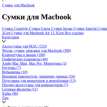
>
Сумки для Macbook
Сумки для Macbook
Сумки Cozistyle
Сумки Guess
Сумки Incase
Сумки Satechi
Сумк
2Gen
Сумки для Macbook Air 13 3Gen
Все ссылки
Категория
Аксессуары для MAC
(153)
Чехлы, сумки, рюкзаки для Macbook
(399)
Клавиатуры и мыши
(100)
Графические планшеты
(44)
Apple Mac Mini, Mac Pro, Мониторы
(2)
Роутеры
(7)
Вебкамеры
(10)
Внешние накопители, хранение данных
(24)
Подставки для мониторов и моноблоков
(13)
Прочие аксессуары для компьютеров
(7)
Сетевые фильтры
(11)
Хабы
(96)
Тип