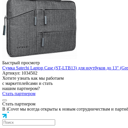
Быстрый просмотр
Сумка Satechi Laptop Case (ST-LTB13) для ноутбуков до 13" (Gre
Артикул: 1034502
Хотите узнать как мы работаем
с маркетплейсами и стать
нашим партнером?
Стать партнером
Стать партнером
В iCover мы всегда открыты к новым сотрудничествам и партн