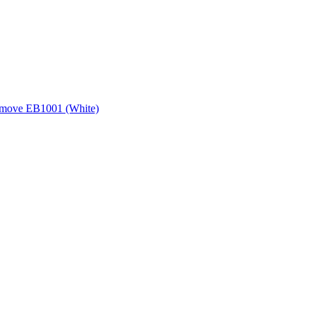
move EB1001 (White)