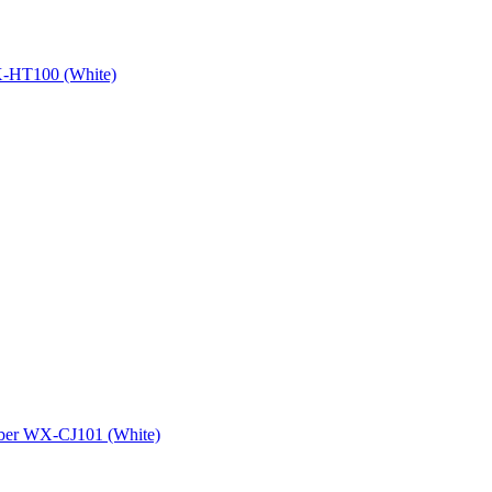
-HT100 (White)
bber WX-CJ101 (White)