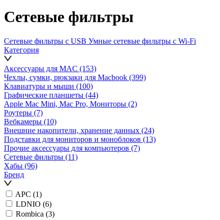
Сетевые фильтры
Сетевые фильтры с USB
Умные сетевые фильтры с Wi-Fi
Категория
Аксессуары для MAC
(153)
Чехлы, сумки, рюкзаки для Macbook
(399)
Клавиатуры и мыши
(100)
Графические планшеты
(44)
Apple Mac Mini, Mac Pro, Мониторы
(2)
Роутеры
(7)
Вебкамеры
(10)
Внешние накопители, хранение данных
(24)
Подставки для мониторов и моноблоков
(13)
Прочие аксессуары для компьютеров
(7)
Сетевые фильтры
(11)
Хабы
(96)
Бренд
APC
(1)
LDNIO
(6)
Rombica
(3)