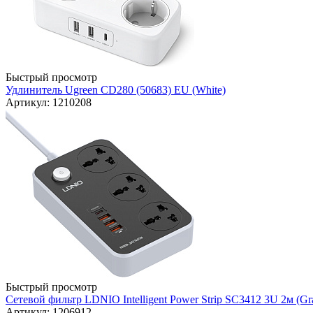
Быстрый просмотр
Удлинитель Ugreen CD280 (50683) EU (White)
Артикул: 1210208
Быстрый просмотр
Сетевой фильтр LDNIO Intelligent Power Strip SC3412 3U 2м (Gr
Артикул: 1206912