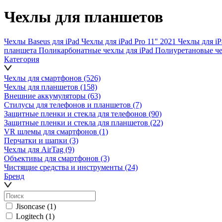
Чехлы для планшетов
Чехлы Baseus для iPad
Чехлы для iPad Pro 11" 2021
Чехлы для iP
планшета
Поликарбонатные чехлы для iPad
Полиуретановые че
Категория
Чехлы для смартфонов
(526)
Чехлы для планшетов
(158)
Внешние аккумуляторы
(63)
Стилусы для телефонов и планшетов
(7)
Защитные пленки и стекла для телефонов
(90)
Защитные пленки и стекла для планшетов
(22)
VR шлемы для смартфонов
(1)
Перчатки и шапки
(3)
Чехлы для AirTag
(9)
Объективы для смартфонов
(3)
Чистящие средства и инструменты
(24)
Бренд
Jisoncase
(1)
Logitech
(1)