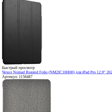
Быстрый просмотр
Чехол Nomad Rugged Folio (NM2IC10H00) для iPad Pro 12.9" 202
Артикул: 1158487