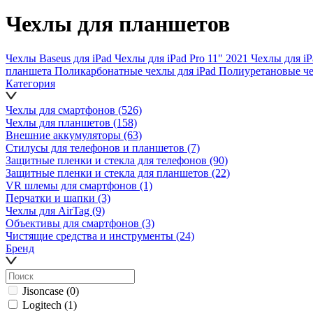
Чехлы для планшетов
Чехлы Baseus для iPad
Чехлы для iPad Pro 11" 2021
Чехлы для iP
планшета
Поликарбонатные чехлы для iPad
Полиуретановые че
Категория
Чехлы для смартфонов
(526)
Чехлы для планшетов
(158)
Внешние аккумуляторы
(63)
Стилусы для телефонов и планшетов
(7)
Защитные пленки и стекла для телефонов
(90)
Защитные пленки и стекла для планшетов
(22)
VR шлемы для смартфонов
(1)
Перчатки и шапки
(3)
Чехлы для AirTag
(9)
Объективы для смартфонов
(3)
Чистящие средства и инструменты
(24)
Бренд
Jisoncase
(0)
Logitech
(1)