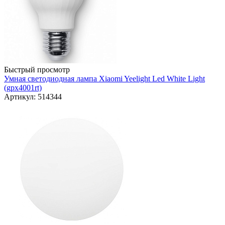
Быстрый просмотр
Умная светодиодная лампа Xiaomi Yeelight Led White Light
(gpx4001rt)
Артикул: 514344