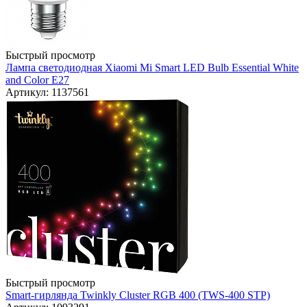
Быстрый просмотр
Лампа светодиодная Xiaomi Mi Smart LED Bulb Essential White
and Color E27
Артикул: 1137561
Быстрый просмотр
Smart-гирлянда Twinkly Cluster RGB 400 (TWS-400 STP)