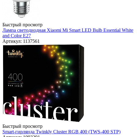
Быстрый просмотр
Лампа светодиодная Xiaomi Mi Smart LED Bulb Essential White
and Color E27
Артикул: 1137561
Быстрый просмотр
Smart-гирлянда Twinkly Cluster RGB 400 (TWS-400 STP)