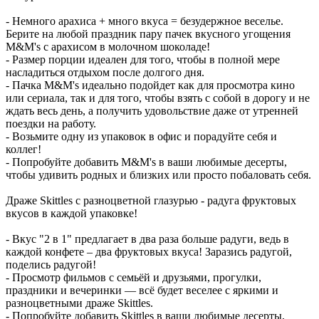
- Немного арахиса + много вкуса = безудержное веселье.
Берите на любой праздник пару пачек вкусного угощения
M&M's с арахисом в молочном шоколаде!
- Размер порции идеален для того, чтобы в полной мере
насладиться отдыхом после долгого дня.
- Пачка M&M's идеально подойдет как для просмотра кино
или сериала, так и для того, чтобы взять с собой в дорогу и не
ждать весь день, а получить удовольствие даже от утренней
поездки на работу.
- Возьмите одну из упаковок в офис и порадуйте себя и
коллег!
- Попробуйте добавить M&M's в ваши любимые десерты,
чтобы удивить родных и близких или просто побаловать себя.
Драже Skittles c разноцветной глазурью - радуга фруктовых
вкусов в каждой упаковке!
- Вкус "2 в 1" предлагает в два раза больше радуги, ведь в
каждой конфете – два фруктовых вкуса! Заразись радугой,
поделись радугой!
- Просмотр фильмов с семьёй и друзьями, прогулки,
праздники и вечеринки — всё будет веселее с яркими и
разноцветными драже Skittles.
- Попробуйте добавить Skittles в ваши любимые десерты,