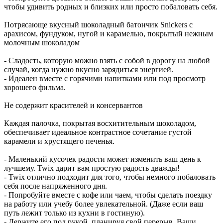
чтобы удивить родных и близких или просто побаловать себя.
Потрясающе вкусный шоколадный батончик Snickers с
арахисом, фундуком, нугой и карамелью, покрытый нежным
молочным шоколадом
- Сладость, которую можно взять с собой в дорогу на любой
случай, когда нужно вкусно зарядиться энергией.
- Идеален вместе с горячими напитками или под просмотр
хорошего фильма.
Не содержит красителей и консервантов
Каждая палочка, покрытая восхитительным шоколадом,
обеспечивает идеальное контрастное сочетание густой
карамели и хрустящего печенья.
- Маленький кусочек радости может изменить ваш день к
лучшему. Twix дарит вам простую радость дважды!
- Twix отлично подходит для того, чтобы немного побаловать
себя после напряженного дня.
- Попробуйте вместе с кофе или чаем, чтобы сделать поездку
на работу или учебу более увлекательной. (Даже если ваш
путь лежит только из кухни в гостиную).
- Держите его под рукой, планируя свой перерыв. Ваши