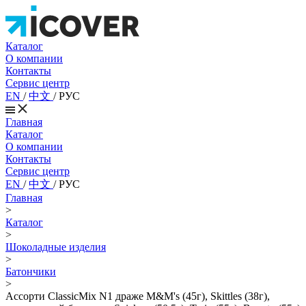
Каталог
О компании
Контакты
Сервис центр
EN
/
中文
/
РУС
Главная
Каталог
О компании
Контакты
Сервис центр
EN
/
中文
/
РУС
Главная
>
Каталог
>
Шоколадные изделия
>
Батончики
>
Ассорти ClassicMix N1 драже M&M's (45г), Skittles (38г),