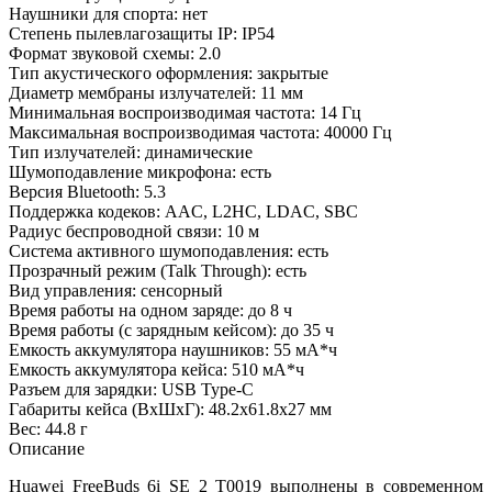
Наушники для спорта: нет
Степень пылевлагозащиты IP: IP54
Формат звуковой схемы: 2.0
Тип акустического оформления: закрытые
Диаметр мембраны излучателей: 11 мм
Минимальная воспроизводимая частота: 14 Гц
Максимальная воспроизводимая частота: 40000 Гц
Тип излучателей: динамические
Шумоподавление микрофона: есть
Версия Bluetooth: 5.3
Поддержка кодеков: AAC, L2HC, LDAC, SBC
Радиус беспроводной связи: 10 м
Система активного шумоподавления: есть
Прозрачный режим (Talk Through): есть
Вид управления: сенсорный
Время работы на одном заряде: до 8 ч
Время работы (с зарядным кейсом): до 35 ч
Емкость аккумулятора наушников: 55 мА*ч
Емкость аккумулятора кейса: 510 мА*ч
Разъем для зарядки: USB Type-C
Габариты кейса (ВxШxГ): 48.2x61.8x27 мм
Вес: 44.8 г
Описание
Huawei FreeBuds 6i SE 2 T0019 выполнены в современном