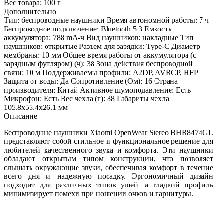
Вес товара:
100 г
Дополнительно
Тип: беспроводные наушники Время автономной работы: 7 ч
Беспроводное подключение: Bluetooth 5.3 Емкость
аккумулятора: 788 mA-ч Вид наушников: накладные Тип
наушников: открытые Разъем для зарядки: Type-C Диаметр
мембраны: 10 мм Общее время работы от аккумулятора (с
зарядным футляром) (ч): 38 Зона действия беспроводной
связи: 10 м Поддерживаемы профили: A2DP, AVRCP, HFP
Защита от воды: Да Сопротивление (Ом): 16 Страна
производителя: Китай Активное шумоподавление: Есть
Микрофон: Есть Вес чехла (г): 88 Габариты чехла:
105.8х55.4х26.1 мм
Описание
Беспроводные наушники Xiaomi OpenWear Stereo BHR8474GL
представляют собой стильное и функциональное решение для
любителей качественного звука и комфорта. Эти наушники
обладают открытым типом конструкции, что позволяет
слышать окружающие звуки, обеспечивая комфорт в течение
всего дня и надежную посадку. Эргономичный дизайн
подходит для различных типов ушей, а гладкий профиль
минимизирует помехи при ношении очков и гарнитуры.