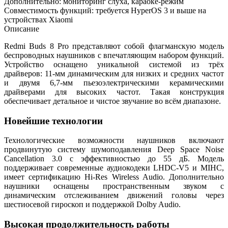
Дополнительно: мониторинг слуха, караоке-режим
Совместимость функций: требуется HyperOS 3 и выше на
устройствах Xiaomi
Описание
Redmi Buds 8 Pro представляют собой флагманскую модель
беспроводных наушников с впечатляющим набором функций.
Устройство оснащено уникальной системой из трёх
драйверов: 11-мм динамическим для низких и средних частот
и двумя 6,7-мм пьезоэлектрическими керамическими
драйверами для высоких частот. Такая конструкция
обеспечивает детальное и чистое звучание во всём диапазоне.
Новейшие технологии
Технологические возможности наушников включают
продвинутую систему шумоподавления Deep Space Noise
Cancellation 3.0 с эффективностью до 55 дБ. Модель
поддерживает современные аудиокодеки LHDC-V5 и MIHC,
имеет сертификацию Hi-Res Wireless Audio. Дополнительно
наушники оснащены пространственным звуком с
динамическим отслеживанием движений головы через
шестиосевой гироскоп и поддержкой Dolby Audio.
Высокая продолжительность работы