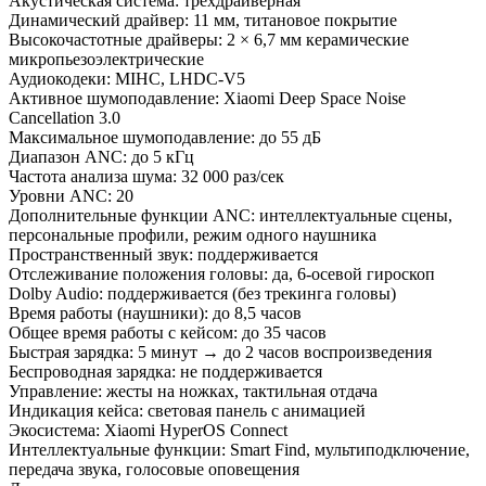
Акустическая система: трёхдрайверная
Динамический драйвер: 11 мм, титановое покрытие
Высокочастотные драйверы: 2 × 6,7 мм керамические
микропьезоэлектрические
Аудиокодеки: MIHC, LHDC-V5
Активное шумоподавление: Xiaomi Deep Space Noise
Cancellation 3.0
Максимальное шумоподавление: до 55 дБ
Диапазон ANC: до 5 кГц
Частота анализа шума: 32 000 раз/сек
Уровни ANC: 20
Дополнительные функции ANC: интеллектуальные сцены,
персональные профили, режим одного наушника
Пространственный звук: поддерживается
Отслеживание положения головы: да, 6-осевой гироскоп
Dolby Audio: поддерживается (без трекинга головы)
Время работы (наушники): до 8,5 часов
Общее время работы с кейсом: до 35 часов
Быстрая зарядка: 5 минут → до 2 часов воспроизведения
Беспроводная зарядка: не поддерживается
Управление: жесты на ножках, тактильная отдача
Индикация кейса: световая панель с анимацией
Экосистема: Xiaomi HyperOS Connect
Интеллектуальные функции: Smart Find, мультиподключение,
передача звука, голосовые оповещения