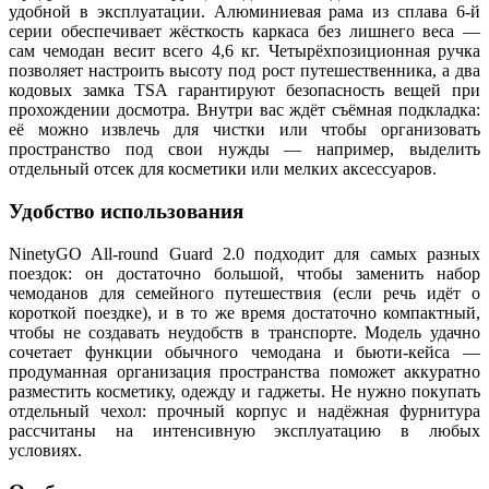
удобной в эксплуатации. Алюминиевая рама из сплава 6‑й
серии обеспечивает жёсткость каркаса без лишнего веса —
сам чемодан весит всего 4,6 кг. Четырёхпозиционная ручка
позволяет настроить высоту под рост путешественника, а два
кодовых замка TSA гарантируют безопасность вещей при
прохождении досмотра. Внутри вас ждёт съёмная подкладка:
её можно извлечь для чистки или чтобы организовать
пространство под свои нужды — например, выделить
отдельный отсек для косметики или мелких аксессуаров.
Удобство использования
NinetyGO All‑round Guard 2.0 подходит для самых разных
поездок: он достаточно большой, чтобы заменить набор
чемоданов для семейного путешествия (если речь идёт о
короткой поездке), и в то же время достаточно компактный,
чтобы не создавать неудобств в транспорте. Модель удачно
сочетает функции обычного чемодана и бьюти‑кейса —
продуманная организация пространства поможет аккуратно
разместить косметику, одежду и гаджеты. Не нужно покупать
отдельный чехол: прочный корпус и надёжная фурнитура
рассчитаны на интенсивную эксплуатацию в любых
условиях.