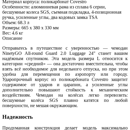
Материал корпуса: поликарбонат Covestro
Особенности: алюминиевая рама из сплава 6 серии,
бесшумные колеса SGS, съемная подкладка, 4-позиционная
ручка, усиленные углы, два кодовых замка TSA
Объем: 68.3 л
Размеры: 665 х 380 х 330 мм
Вес: 4.6 кг
Описание
Отправьтесь в путешествие с уверенностью — чемодан
NinetyGO All‑round Guard 2.0 Luggage 24" станет вашим
надёжным спутником. Эта модель размера L относится к
категории «средний» — она достаточно вместительна, чтобы
взять всё необходимое для недельного отпуска, но при этом
удобна для перемещения по аэропорту или городу.
Ударопрочный корпус из поликарбоната Covestro защитит
содержимое от ударов и царапин, а усиленные углы
дополнительно повышают стойкость к механическим
воздействиям. Чемодан на колёсах легко перевозить:
бесшумные колёса SGS плавно катятся по любой
поверхности, не мешая окружающим.
Надежность
Продуманная конструкция делает модель максимально