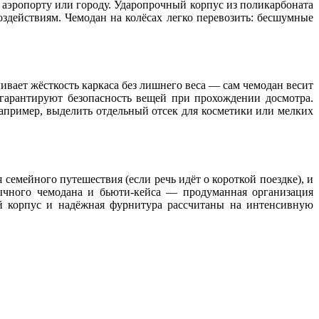
о аэропорту или городу. Ударопрочный корпус из поликарбоната
здействиям. Чемодан на колёсах легко перевозить: бесшумные
вает жёсткость каркаса без лишнего веса — сам чемодан весит
 гарантируют безопасность вещей при прохождении досмотра.
апример, выделить отдельный отсек для косметики или мелких
 семейного путешествия (если речь идёт о короткой поездке), и
бычного чемодана и бьюти‑кейса — продуманная организация
ый корпус и надёжная фурнитура рассчитаны на интенсивную