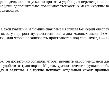
для недельного отпуска, но при этом удобна для перемещения п
ные углы дополнительно повышают стойкость к механическим во
окружающим.
в эксплуатации. Алюминиевая рама из сплава 6‑й серии обеспечи
ть высоту под рост путешественника, а два кодовых замка TSA
истки или чтобы организовать пространство под свои нужды — н
ок: он достаточно большой, чтобы заменить набор чемоданов для
 неудобств в транспорте. Модель удачно сочетает функции о
ежду и гаджеты. Не нужно покупать отдельный чехол: прочн