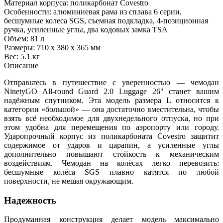
Материал корпуса: поликарбонат Covestro
Особенности: алюминиевая рама из сплава 6 серии,
бесшумные колеса SGS, съемная подкладка, 4-позиционная
ручка, усиленные углы, два кодовых замка TSA
Объем: 81 л
Размеры: 710 х 380 х 365 мм
Вес: 5.1 кг
Описание
Отправьтесь в путешествие с уверенностью — чемодан
NinetyGO All‑round Guard 2.0 Luggage 26" станет вашим
надёжным спутником. Эта модель размера L относится к
категории «большой» — она достаточно вместительна, чтобы
взять всё необходимое для двухнедельного отпуска, но при
этом удобна для перемещения по аэропорту или городу.
Ударопрочный корпус из поликарбоната Covestro защитит
содержимое от ударов и царапин, а усиленные углы
дополнительно повышают стойкость к механическим
воздействиям. Чемодан на колёсах легко перевозить:
бесшумные колёса SGS плавно катятся по любой
поверхности, не мешая окружающим.
Надежность
Продуманная конструкция делает модель максимально