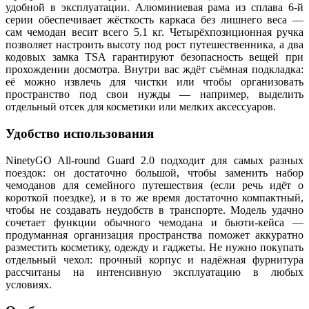
удобной в эксплуатации. Алюминиевая рама из сплава 6‑й
серии обеспечивает жёсткость каркаса без лишнего веса —
сам чемодан весит всего 5.1 кг. Четырёхпозиционная ручка
позволяет настроить высоту под рост путешественника, а два
кодовых замка TSA гарантируют безопасность вещей при
прохождении досмотра. Внутри вас ждёт съёмная подкладка:
её можно извлечь для чистки или чтобы организовать
пространство под свои нужды — например, выделить
отдельный отсек для косметики или мелких аксессуаров.
Удобство использования
NinetyGO All‑round Guard 2.0 подходит для самых разных
поездок: он достаточно большой, чтобы заменить набор
чемоданов для семейного путешествия (если речь идёт о
короткой поездке), и в то же время достаточно компактный,
чтобы не создавать неудобств в транспорте. Модель удачно
сочетает функции обычного чемодана и бьюти‑кейса —
продуманная организация пространства поможет аккуратно
разместить косметику, одежду и гаджеты. Не нужно покупать
отдельный чехол: прочный корпус и надёжная фурнитура
рассчитаны на интенсивную эксплуатацию в любых
условиях.