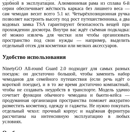
удобной в эксплуатации. Алюминиевая рама из сплава 6‑й
серии обеспечивает жёсткость каркаса без лишнего веса —
сам чемодан весит всего 5.1 кг. Четырёхпозиционная ручка
позволяет настроить высоту под рост путешественника, а два
кодовых замка TSA гарантируют безопасность вещей при
прохождении досмотра. Внутри вас ждёт съёмная подкладка:
её можно извлечь для чистки или чтобы организовать
пространство под свои нужды — например, выделить
отдельный отсек для косметики или мелких аксессуаров.
Удобство использования
NinetyGO All‑round Guard 2.0 подходит для самых разных
поездок: он достаточно большой, чтобы заменить набор
чемоданов для семейного путешествия (если речь идёт о
короткой поездке), и в то же время достаточно компактный,
чтобы не создавать неудобств в транспорте. Модель удачно
сочетает функции обычного чемодана и бьюти‑кейса —
продуманная организация пространства поможет аккуратно
разместить косметику, одежду и гаджеты. Не нужно покупать
отдельный чехол: прочный корпус и надёжная фурнитура
рассчитаны на интенсивную эксплуатацию в любых
условиях.