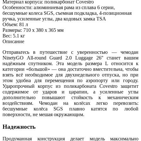
Материал корпуса: поликарбонат Covestro
Особенности: алюминиевая рама из сплава 6 серии,
бесшумные колеса SGS, съемная подкладка, 4-позиционная
ручка, усиленные углы, два кодовых замка TSA
Объем: 81 л
Размеры: 710 х 380 х 365 мм
Вес: 5.1 кг
Описание
Отправьтесь в путешествие с уверенностью — чемодан
NinetyGO All‑round Guard 2.0 Luggage 26" станет вашим
надёжным спутником. Эта модель размера L относится к
категории «большой» — она достаточно вместительна, чтобы
взять всё необходимое для двухнедельного отпуска, но при
этом удобна для перемещения по аэропорту или городу.
Ударопрочный корпус из поликарбоната Covestro защитит
содержимое от ударов и царапин, а усиленные углы
дополнительно повышают стойкость к механическим
воздействиям. Чемодан на колёсах легко перевозить:
бесшумные колёса SGS плавно катятся по любой
поверхности, не мешая окружающим.
Надежность
Продуманная конструкция делает модель максимально