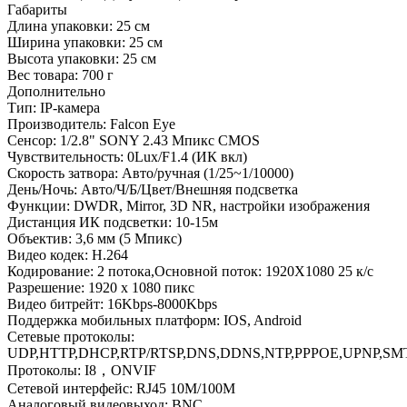
Габариты
Длина упаковки:
25 см
Ширина упаковки:
25 см
Высота упаковки:
25 см
Вес товара:
700 г
Дополнительно
Тип: IP-камера
Производитель: Falcon Eye
Сенсор: 1/2.8" SONY 2.43 Мпикс CMOS
Чувствительность: 0Lux/F1.4 (ИК вкл)
Скорость затвора: Авто/ручная (1/25~1/10000)
День/Ночь: Авто/Ч/Б/Цвет/Внешняя подсветка
Функции: DWDR, Mirror, 3D NR, настройки изображения
Дистанция ИК подсветки: 10-15м
Объектив: 3,6 мм (5 Mпикс)
Видео кодек: H.264
Кодирование: 2 потока,Основной поток: 1920X1080 25 к/с
Разрешение: 1920 х 1080 пикс
Видео битрейт: 16Kbps-8000Kbps
Поддержка мобильных платформ: IOS, Android
Сетевые протоколы:
UDP,HTTP,DHCP,RTP/RTSP,DNS,DDNS,NTP,PPPOE,UPNP,SM
Протоколы: I8，ONVIF
Сетевой интерфейс: RJ45 10M/100M
Аналоговый видеовыход: BNC