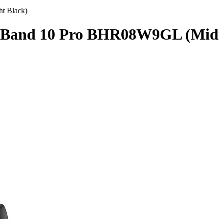
t Black)
 Band 10 Pro BHR08W9GL (Midn