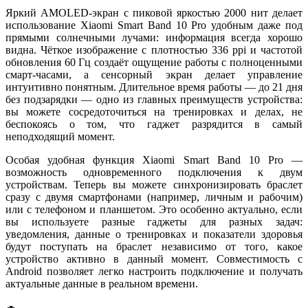
Яркий AMOLED‑экран с пиковой яркостью 2000 нит делает
использование Xiaomi Smart Band 10 Pro удобным даже под
прямыми солнечными лучами: информация всегда хорошо
видна. Чёткое изображение с плотностью 336 ppi и частотой
обновления 60 Гц создаёт ощущение работы с полноценными
смарт‑часами, а сенсорный экран делает управление
интуитивно понятным. Длительное время работы — до 21 дня
без подзарядки — одно из главных преимуществ устройства:
вы можете сосредоточиться на тренировках и делах, не
беспокоясь о том, что гаджет разрядится в самый
неподходящий момент.
Особая удобная функция Xiaomi Smart Band 10 Pro —
возможность одновременного подключения к двум
устройствам. Теперь вы можете синхронизировать браслет
сразу с двумя смартфонами (например, личным и рабочим)
или с телефоном и планшетом. Это особенно актуально, если
вы используете разные гаджеты для разных задач:
уведомления, данные о тренировках и показатели здоровья
будут поступать на браслет независимо от того, какое
устройство активно в данный момент. Совместимость с
Android позволяет легко настроить подключение и получать
актуальные данные в реальном времени.