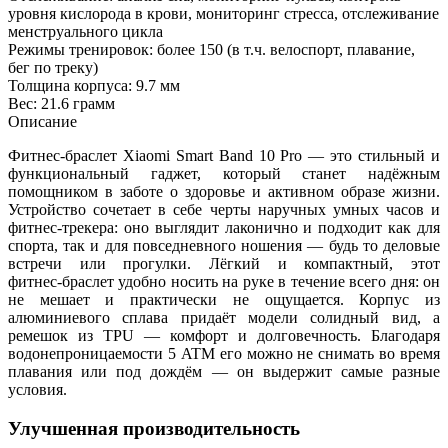
уровня кислорода в крови, мониторинг стресса, отслеживание
менструального цикла
Режимы тренировок: более 150 (в т.ч. велоспорт, плавание,
бег по треку)
Толщина корпуса: 9.7 мм
Вес: 21.6 грамм
Описание
Фитнес‑браслет Xiaomi Smart Band 10 Pro — это стильный и
функциональный гаджет, который станет надёжным
помощником в заботе о здоровье и активном образе жизни.
Устройство сочетает в себе черты наручных умных часов и
фитнес‑трекера: оно выглядит лаконично и подходит как для
спорта, так и для повседневного ношения — будь то деловые
встречи или прогулки. Лёгкий и компактный, этот
фитнес‑браслет удобно носить на руке в течение всего дня: он
не мешает и практически не ощущается. Корпус из
алюминиевого сплава придаёт модели солидный вид, а
ремешок из TPU — комфорт и долговечность. Благодаря
водонепроницаемости 5 ATM его можно не снимать во время
плавания или под дождём — он выдержит самые разные
условия.
Улучшенная производительность