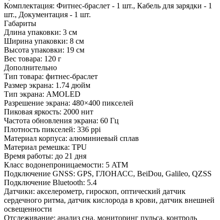
Комплектация:
Фитнес-браслет - 1 шт., Кабель для зарядки - 1
шт., Документация - 1 шт.
Габариты
Длина упаковки:
3 см
Ширина упаковки:
8 см
Высота упаковки:
19 см
Вес товара:
120 г
Дополнительно
Тип товара: фитнес-браслет
Размер экрана: 1.74 дюйм
Тип экрана: AMOLED
Разрешение экрана: 480×400 пикселей
Пиковая яркость: 2000 нит
Частота обновления экрана: 60 Гц
Плотность пикселей: 336 ppi
Материал корпуса: алюминиевый сплав
Материал ремешка: TPU
Время работы: до 21 дня
Класс водонепроницаемости: 5 ATM
Подключение GNSS: GPS, ГЛОНАСС, BeiDou, Galileo, QZSS
Подключение Bluetooth: 5.4
Датчики: акселерометр, гироскоп, оптический датчик
сердечного ритма, датчик кислорода в крови, датчик внешней
освещенности
Отслеживание: анализ сна, мониторинг пульса, контроль