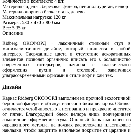
Количество в комплекте: 4 шт.
Материал сиденья: березовая фанера, пенополиуретан, велюр
Материал опорного блока: сталь, дерево
Максимальная нагрузка: 120 кг
Размеры: 530 x 470 x 800 мм
Вес: 5.35 кг
Описание
Ridberg ОКСФОРД - лаконичный стильный стул в
минималистичном дизайне, который впишется в любой
интерьер. Сдержанные цвета и отсутствие декоративных
элементов позволят органично вписать его в большинство
современных интерьеров, начиная с классического
оформления кухни и столовой, заканчивая
ультрасовременными офисами в стиле лофт и хай-тек.
Дизайн
Каркас Ridberg ОКСФОРД выполнен из прочной экологичной
березовой фанеры и обтянут износостойким велюром. Обивка
отличается устойчивостью к истиранию и прекрасно чистится
от пятен. Благородный блеск велюра лишь подчеркивает
лаконичное оформление стула. Опорный блок выполнен из
окрашенного металла, на ножках расположены пластиковые
накладки, чтобы защитить напольное покрытие от царапин и