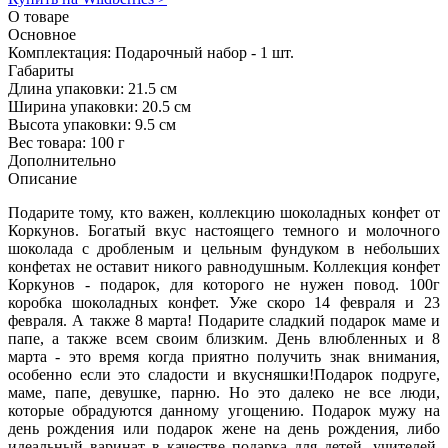
О товаре
Основное
Комплектация:
Подарочный набор - 1 шт.
Габариты
Длина упаковки:
21.5 см
Ширина упаковки:
20.5 см
Высота упаковки:
9.5 см
Вес товара:
100 г
Дополнительно
Описание
Подарите тому, кто важен, коллекцию шоколадных конфет от
Коркунов. Богатый вкус настоящего темного и молочного
шоколада с дробленым и цельным фундуком в небольших
конфетах не оставит никого равнодушным. Коллекция конфет
Коркунов - подарок, для которого не нужен повод. 100г
коробка шоколадных конфет. Уже скоро 14 февраля и 23
февраля. А также 8 марта! Подарите сладкий подарок маме и
папе, а также всем своим близким. День влюбленных и 8
марта - это время когда приятно получить знак внимания,
особенно если это сладости и вкусняшки!Подарок подруге,
маме, папе, девушке, парню. Но это далеко не все люди,
которые обрадуются данному угощению. Подарок мужу на
день рождения или подарок жене на день рождения, либо
идеальный варинат в качестве подарка для детей, учителей,