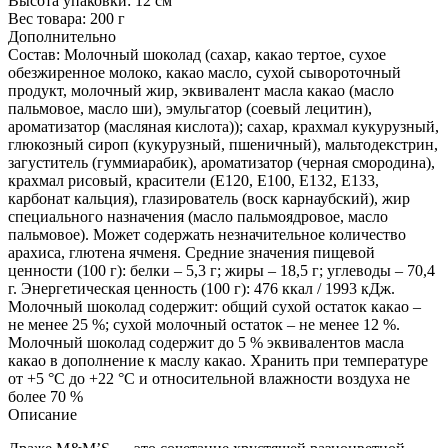
Высота упаковки:
12 см
Вес товара:
200 г
Дополнительно
Состав: Молочный шоколад (сахар, какао тертое, сухое
обезжиренное молоко, какао масло, сухой сывороточный
продукт, молочный жир, эквивалент масла какао (масло
пальмовое, масло ши), эмульгатор (соевый лецитин),
ароматизатор (масляная кислота)); сахар, крахмал кукурузный,
глюкозный сироп (кукурузный, пшеничный), мальтодекстрин,
загуститель (гуммиарабик), ароматизатор (черная смородина),
крахмал рисовый, красители (E120, E100, Е132, Е133,
карбонат кальция), глазирователь (воск карнаубский), жир
специального назначения (масло пальмоядровое, масло
пальмовое). Может содержать незначительное количество
арахиса, глютена ячменя. Средние значения пищевой
ценности (100 г): белки – 5,3 г; жиры – 18,5 г; углеводы – 70,4
г. Энергетическая ценность (100 г): 476 ккал / 1993 кДж.
Молочный шоколад содержит: общий сухой остаток какао –
не менее 25 %; сухой молочный остаток – не менее 12 %.
Молочный шоколад содержит до 5 % эквивалентов масла
какао в дополнение к маслу какао. Хранить при температуре
от +5 °С до +22 °С и относительной влажности воздуха не
более 70 %
Описание