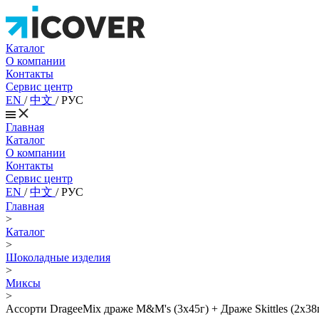
Каталог
О компании
Контакты
Сервис центр
EN
/
中文
/
РУС
Главная
Каталог
О компании
Контакты
Сервис центр
EN
/
中文
/
РУС
Главная
>
Каталог
>
Шоколадные изделия
>
Миксы
>
Ассорти DrageeMix драже M&M's (3х45г) + Драже Skittles (2х38