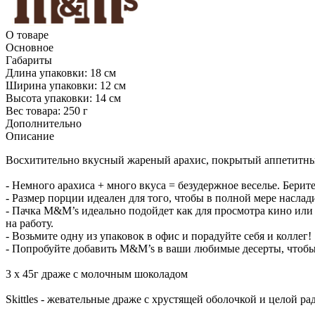
О товаре
Основное
Габариты
Длина упаковки:
18 см
Ширина упаковки:
12 см
Высота упаковки:
14 см
Вес товара:
250 г
Дополнительно
Описание
Восхитительно вкусный жареный арахис, покрытый аппетитны
- Немного арахиса + много вкуса = безудержное веселье. Бери
- Размер порции идеален для того, чтобы в полной мере наслад
- Пачка M&M’s идеально подойдет как для просмотра кино или се
на работу.
- Возьмите одну из упаковок в офис и порадуйте себя и коллег!
- Попробуйте добавить M&M’s в ваши любимые десерты, чтобы 
3 х 45г драже с молочным шоколадом
Skittles - жевательные драже с хрустящей оболочкой и целой р