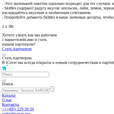
- Этот маленький пакетик идеально подходит для тех случаев, 
- Skittles содержит радугу вкусов: апельсин, лайм, лимон, чер
наслаждайтесь вкусным и необычным сочетанием.
- Попробуйте добавить Skittles в ваши любимые десерты, чтобы
2 х 38г
Хотите узнать как мы работаем
с маркетплейсами и стать
нашим партнером?
Стать партнером
Стать партнером
В iCover мы всегда открыты к новым сотрудничествам и партн
Поиск
Каталог
О нас
Контакты
+7 (495) 229-39-50
order@icover.pro