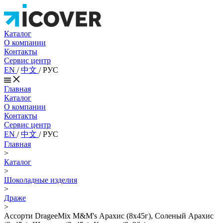
Каталог
О компании
Контакты
Сервис центр
EN
/
中文
/
РУС
Главная
Каталог
О компании
Контакты
Сервис центр
EN
/
中文
/
РУС
Главная
>
Каталог
>
Шоколадные изделия
>
Драже
>
Ассорти DrageeMix M&M's Арахис (8х45г), Соленый Арахис