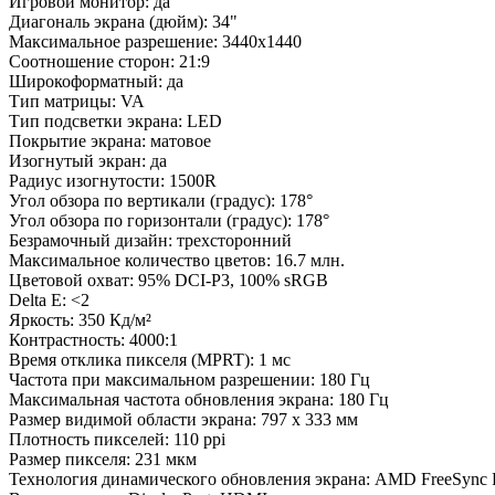
Игровой монитор: да
Диагональ экрана (дюйм): 34"
Максимальное разрешение: 3440x1440
Соотношение сторон: 21:9
Широкоформатный: да
Тип матрицы: VA
Тип подсветки экрана: LED
Покрытие экрана: матовое
Изогнутый экран: да
Радиус изогнутости: 1500R
Угол обзора по вертикали (градус): 178°
Угол обзора по горизонтали (градус): 178°
Безрамочный дизайн: трехсторонний
Максимальное количество цветов: 16.7 млн.
Цветовой охват: 95% DCI-P3, 100% sRGB
Delta E: <2
Яркость: 350 Кд/м²
Контрастность: 4000:1
Время отклика пикселя (MPRT): 1 мс
Частота при максимальном разрешении: 180 Гц
Максимальная частота обновления экрана: 180 Гц
Размер видимой области экрана: 797 x 333 мм
Плотность пикселей: 110 ppi
Размер пикселя: 231 мкм
Технология динамического обновления экрана: AMD FreeSync 