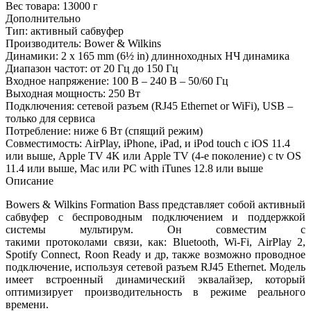
Вес товара:
13000 г
Дополнительно
Тип: активный сабвуфер
Производитель: Bower & Wilkins
Динамики: 2 x 165 mm (6½ in) длинноходных НЧ динамика
Диапазон частот: от 20 Гц до 150 Гц
Входное напряжение: 100 В – 240 В – 50/60 Гц
Выходная мощность: 250 Вт
Подключения: сетевой разъем (RJ45 Ethernet or WiFi), USB –
только для сервиса
Потребление: ниже 6 Вт (спящий режим)
Совместимость: AirPlay, iPhone, iPad, и iPod touch с iOS 11.4
или выше, Apple TV 4K или Apple TV (4-е поколение) с tv OS
11.4 или выше, Mac или PC with iTunes 12.8 или выше
Описание
Bowers & Wilkins Formation Bass представляет собой активный
сабвуфер с беспроводным подключением и поддержкой
системы мультирум. Он совместим с
такими протоколами связи, как: Bluetooth, Wi-Fi, AirPlay 2,
Spotify Connect, Roon Ready и др, также возможно проводное
подключение, используя сетевой разъем RJ45 Ethernet. Модель
имеет встроенный динамический эквалайзер, который
оптимизирует производительность в режиме реального
времени.