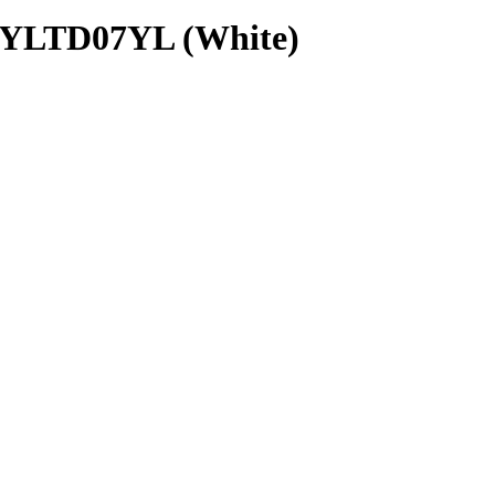
t YLTD07YL (White)