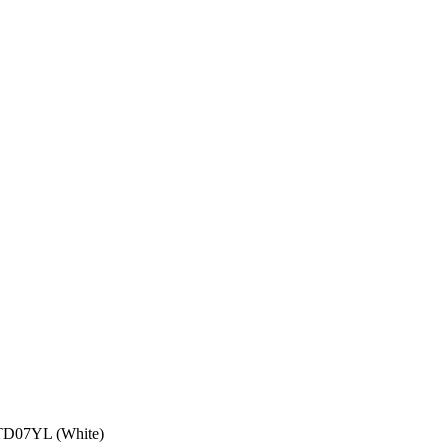
LTD07YL (White)