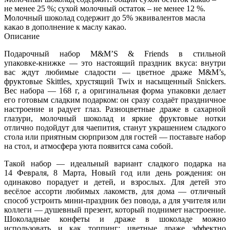
не менее 25 %; сухой молочный остаток – не менее 12 %.
Молочный шоколад содержит до 5% эквивалентов масла
какао в дополнение к маслу какао.
Описание
Подарочный набор M&M’S & Friends в стильной
упаковке‑книжке — это настоящий праздник вкуса: внутри
вас ждут любимые сладости — цветное драже M&M’s,
фруктовые Skittles, хрустящий Twix и насыщенный Snickers.
Вес набора — 168 г, а оригинальная форма упаковки делает
его готовым сладким подарком: он сразу создаёт праздничное
настроение и радует глаз. Разноцветные драже в сахарной
глазури, молочный шоколад и яркие фруктовые нотки
отлично подойдут для чаепития, станут украшением сладкого
стола или приятным сюрпризом для гостей — поставьте набор
на стол, и атмосфера уюта появится сама собой.
Такой набор — идеальный вариант сладкого подарка на
14 Февраля, 8 Марта, Новый год или день рождения: он
одинаково порадует и детей, и взрослых. Для детей это
весёлое ассорти любимых лакомств, для дома — отличный
способ устроить мини‑праздник без повода, а для учителя или
коллеги — душевный презент, который поднимет настроение.
Шоколадные конфеты и драже в шоколаде можно
использовать и как топпинг: цветные драже эффектно