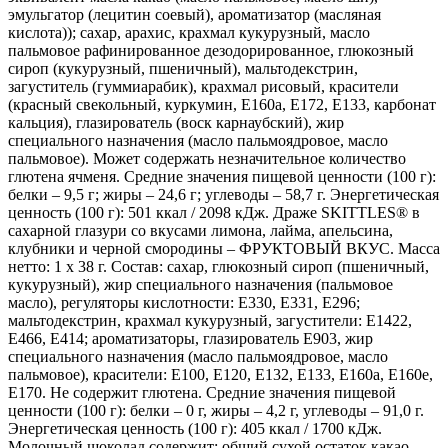
эмульгатор (лецитин соевый), ароматизатор (масляная
кислота)); сахар, арахис, крахмал кукурузный, масло
пальмовое рафинированное дезодорированное, глюкозный
сироп (кукурузный, пшеничный), мальтодекстрин,
загуститель (гуммиарабик), крахмал рисовый, красители
(красный свекольный, куркумин, E160a, Е172, Е133, карбонат
кальция), глазирователь (воск карнаубский), жир
специального назначения (масло пальмоядровое, масло
пальмовое). Может содержать незначительное количество
глютена ячменя. Средние значения пищевой ценности (100 г):
белки – 9,5 г; жиры – 24,6 г; углеводы – 58,7 г. Энергетическая
ценность (100 г): 501 ккал / 2098 кДж. Драже SKITTLES® в
сахарной глазури со вкусами лимона, лайма, апельсина,
клубники и черной смородины – ФРУКТОВЫЙ ВКУС. Масса
нетто: 1 x 38 г. Состав: сахар, глюкозный сироп (пшеничный,
кукурузный), жир специального назначения (пальмовое
масло), регуляторы кислотности: Е330, Е331, Е296;
мальтодекстрин, крахмал кукурузный, загустители: Е1422,
Е466, Е414; ароматизаторы, глазирователь Е903, жир
специального назначения (масло пальмоядровое, масло
пальмовое), красители: Е100, Е120, Е132, Е133, Е160a, Е160e,
Е170. Не содержит глютена. Средние значения пищевой
ценности (100 г): белки – 0 г, жиры – 4,2 г, углеводы – 91,0 г.
Энергетическая ценность (100 г): 405 ккал / 1700 кДж.
Молочный шоколад содержит: общий сухой остаток какао –