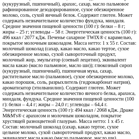
(кукурузный, пшеничный), арахис, сахар, масло пальмовое
рафинированное дезодорированное, сухое обезжиренное
молоко, соль, сухой яичный белок. Cодержит глютен. Может
содержать незначительное количество фундука, миндаля.
Средние значения пищевой ценности (100 г): белки – 8 г;
жиры – 25 г; углеводы – 58 г. Энергетическая ценность (100 г):
496 ккал / 2077 кДж. Печенье сахарное TWIX® с карамелью,
покрытое молочным шоколадом. Масса нетто: 1 х 55 г. Состав:
молочный шоколад (сахар, какао масло, какао тертое, сухое
обезжиренное молоко, сухой сывороточный продукт,
молочный жир, эмульгатор (соевый лецитин), эквивалент
масла какао (масло пальмовое, масло ши)); глюкозный сироп
(кукурузный, пшеничный), пшеничная мука, сахар,
растительное масло (пальмовое), сухое обезжиренное молоко,
какао порошок, соль, разрыхлитель (гидрокарбонат натрия),
ароматизатор (этилванилин). Содержит глютен. Может
содержать незначительное количество яичного белка, арахиса,
миндаля, фундука. Средние значения пищевой ценности (100
г): белки – 4,4 г; жиры – 24,0 г; углеводы – 64,4 г.
Энергетическая ценность (100 г): 494 ккал / 2068 кДж. Драже
M&M's® c арахисом и молочным шоколадом, покрытое
хрустящей разноцветной глазурью. Масса нетто: 1 х 45 г.
Состав: молочный шоколад (сахар, какао тертое, сухое
цельное молоко, сухой сывороточный продукт, какао масло,
эквивалент масла какао (масло пальмовое, масло ши),