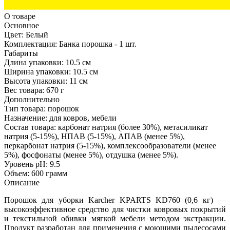
О товаре
Основное
Цвет:
Белый
Комплектация:
Банка порошка - 1 шт.
Габариты
Длина упаковки:
10.5 см
Ширина упаковки:
10.5 см
Высота упаковки:
11 см
Вес товара:
670 г
Дополнительно
Тип товара: порошок
Назначение: для ковров, мебели
Состав товара: карбонат натрия (более 30%), метасиликат
натрия (5-15%), НПАВ (5-15%), АПАВ (менее 5%),
перкарбонат натрия (5-15%), комплексообразователи (менее
5%), фосфонаты (менее 5%), отдушка (менее 5%).
Уровень pH: 9.5
Объем: 600 грамм
Описание
Порошок для уборки Karcher KPARTS KD760 (0,6 кг) —
высокоэффективное средство для чистки ковровых покрытий
и текстильной обивки мягкой мебели методом экстракции.
Продукт разработан для применения с моющими пылесосами