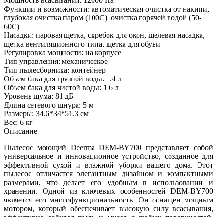
Мощность всасывания: 12000 Па
Функции и возможности: автоматическая очистка от накипи,
глубокая очистка паром (100С), очистка горячей водой (50-
60С)
Насадки: паровая щетка, скребок для окон, щелевая насадка,
щетка вентиляционного типа, щетка для обуви
Регулировка мощности: на корпусе
Тип управления: механическое
Тип пылесборника: контейнер
Объем бака для грязной воды: 1.4 л
Объем бака для чистой воды: 1.6 л
Уровень шума: 81 дБ
Длина сетевого шнура: 5 м
Размеры: 34.6*34*51.3 см
Вес: 6 кг
Описание
Пылесос моющий Deerma DEM-BY700 представляет собой
универсальное и инновационное устройство, созданное для
эффективной сухой и влажной уборки вашего дома. Этот
пылесос отличается элегантным дизайном и компактными
размерами, что делает его удобным в использовании и
хранении. Одной из ключевых особенностей DEM-BY700
является его многофункциональность. Он оснащен мощным
мотором, который обеспечивает высокую силу всасывания,