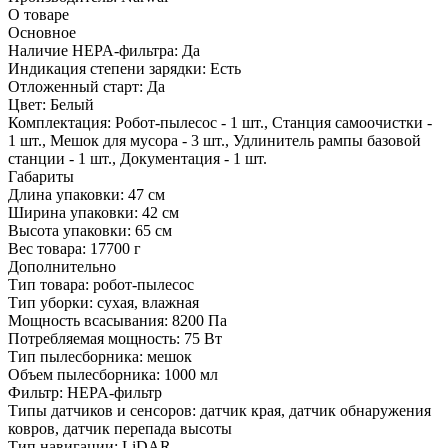
О товаре
Основное
Наличие HEPA-фильтра:
Да
Индикация степени зарядки:
Есть
Отложенный старт:
Да
Цвет:
Белый
Комплектация:
Робот-пылесос - 1 шт., Станция самоочистки -
1 шт., Мешок для мусора - 3 шт., Удлинитель рампы базовой
станции - 1 шт., Документация - 1 шт.
Габариты
Длина упаковки:
47 см
Ширина упаковки:
42 см
Высота упаковки:
65 см
Вес товара:
17700 г
Дополнительно
Тип товара: робот-пылесос
Тип уборки: сухая, влажная
Мощность всасывания: 8200 Па
Потребляемая мощность: 75 Вт
Тип пылесборника: мешок
Объем пылесборника: 1000 мл
Фильтр: HEPA-фильтр
Типы датчиков и сенсоров: датчик края, датчик обнаружения
ковров, датчик перепада высоты
Тип навигации: LiDAR