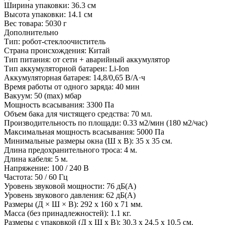
Ширина упаковки:
36.3 см
Высота упаковки:
14.1 см
Вес товара:
5030 г
Дополнительно
Тип: робот-стеклоочиститель
Страна происхождения: Китай
Тип питания: от сети + аварийный аккумулятор
Тип аккумуляторной батареи: Li-Ion
Аккумуляторная батарея: 14,8/0,65 В/А·ч
Время работы от одного заряда: 40 мин
Вакуум: 50 (max) мбар
Мощность всасывания: 3300 Па
Oбъем бака для чистящего средства: 70 мл.
Производительность по площади: 0.33 м2/мин (180 м2/час)
Mаксимальная мощность всасывания: 5000 Па
Минимальные размеры окна (Ш х В): 35 x 35 см.
Длина предохранительного троса: 4 м.
Длина кабеля: 5 м.
Напряжение: 100 / 240 В
Частота: 50 / 60 Гц
Уровень звуковой мощности: 76 дБ(А)
Уровень звукового давления: 62 дБ(А)
Размеры (Д × Ш × В): 292 x 160 x 71 мм.
Масса (без принадлежностей): 1.1 кг.
Размеры с упаковкой (Д x Ш x В): 30.3 х 24.5 х 10.5 см.