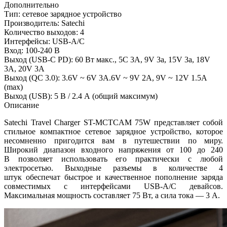
Дополнительно
Тип: сетевое зарядное устройство
Производитель: Satechi
Количество выходов: 4
Интерфейсы: USB-A/C
Вход: 100-240 В
Выход (USB-C PD): 60 Вт макс., 5C 3A, 9V 3a, 15V 3a, 18V
3A, 20V 3A
Выход (QC 3.0): 3.6V ~ 6V 3A.6V ~ 9V 2A, 9V ~ 12V 1.5A
(max)
Выход (USB): 5 В / 2.4 А (общий максимум)
Описание
Satechi Travel Charger ST-MCTCAM 75W представляет собой
стильное компактное сетевое зарядное устройство, которое
несомненно пригодится вам в путешествии по миру.
Широкий диапазон входного напряжения от 100 до 240
В позволяет использовать его практически с любой
электросетью. Выходные разъемы в количестве 4
штук обеспечат быстрое и качественное пополнение заряда
совместимых с интерфейсами USB-A/C девайсов.
Максимальная мощность составляет 75 Вт, а сила тока — 3 А.