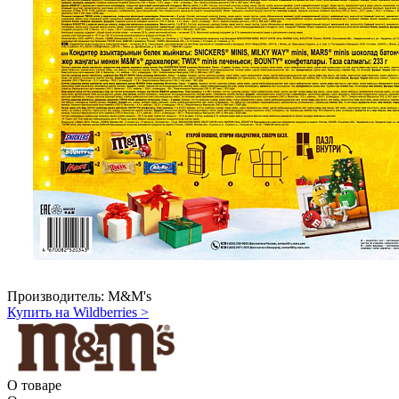
Производитель:
M&M's
Купить на Wildberries
>
О товаре