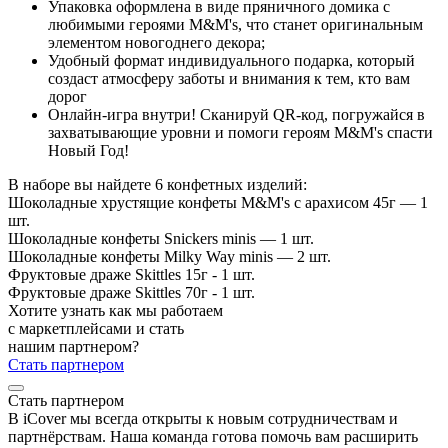
Упаковка оформлена в виде пряничного домика с
любимыми героями M&M's, что станет оригинальным
элементом новогоднего декора;
Удобный формат индивидуального подарка, который
создаст атмосферу заботы и внимания к тем, кто вам
дорог
Онлайн-игра внутри! Сканируй QR-код, погружайся в
захватывающие уровни и помоги героям M&M's спасти
Новый Год!
В наборе вы найдете 6 конфетных изделий:
Шоколадные хрустящие конфеты M&M's с арахисом 45г — 1
шт.
Шоколадные конфеты Snickers minis — 1 шт.
Шоколадные конфеты Milky Way minis — 2 шт.
Фруктовые драже Skittles 15г - 1 шт.
Фруктовые драже Skittles 70г - 1 шт.
Хотите узнать как мы работаем
с маркетплейсами и стать
нашим партнером?
Стать партнером
Стать партнером
В iCover мы всегда открыты к новым сотрудничествам и
партнёрствам. Наша команда готова помочь вам расширить