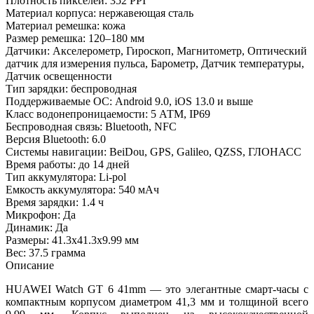
Плотность пикселей: 352 PPI
Материал корпуса: нержавеющая сталь
Материал ремешка: кожа
Размер ремешка: 120–180 мм
Датчики: Акселерометр, Гироскоп, Магнитометр, Оптический
датчик для измерения пульса, Барометр, Датчик температуры,
Датчик освещенности
Тип зарядки: беспроводная
Поддерживаемые ОС: Android 9.0, iOS 13.0 и выше
Класс водонепроницаемости: 5 АТМ, IP69
Беспроводная связь: Bluetooth, NFC
Версия Bluetooth: 6.0
Системы навигации: BeiDou, GPS, Galileo, QZSS, ГЛОНАСС
Время работы: до 14 дней
Тип аккумулятора: Li-pol
Емкость аккумулятора: 540 мАч
Время зарядки: 1.4 ч
Микрофон: Да
Динамик: Да
Размеры: 41.3x41.3x9.99 мм
Вес: 37.5 грамма
Описание
HUAWEI Watch GT 6 41mm — это элегантные смарт-часы с
компактным корпусом диаметром 41,3 мм и толщиной всего