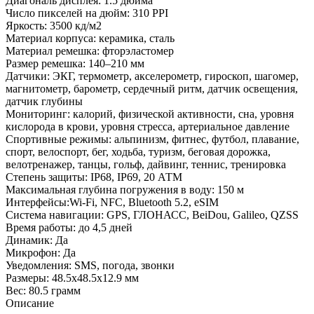
Диагональ дисплея: 1.5 дюйма
Число пикселей на дюйм: 310 PPI
Яркость: 3500 кд/м2
Материал корпуса: керамика, сталь
Материал ремешка: фторэластомер
Размер ремешка: 140–210 мм
Датчики: ЭКГ, термометр, акселерометр, гироскоп, шагомер,
магнитометр, барометр, сердечный ритм, датчик освещения,
датчик глубины
Мониторинг: калорий, физической активности, сна, уровня
кислорода в крови, уровня стресса, артериальное давление
Спортивные режимы: альпинизм, фитнес, футбол, плавание,
спорт, велоспорт, бег, ходьба, туризм, беговая дорожка,
велотренажер, танцы, гольф, дайвинг, теннис, тренировка
Степень защиты: IP68, IP69, 20 АТМ
Максимальная глубина погружения в воду: 150 м
Интерфейсы:Wi-Fi, NFC, Bluetooth 5.2, eSIM
Система навигации: GPS, ГЛОНАСС, BeiDou, Galileo, QZSS
Время работы: до 4,5 дней
Динамик: Да
Микрофон: Да
Уведомления: SMS, погода, звонки
Размеры: 48.5x48.5x12.9 мм
Вес: 80.5 грамм
Описание