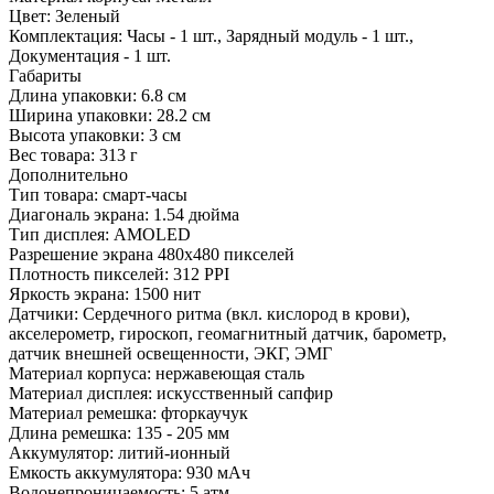
Цвет:
Зеленый
Комплектация:
Часы - 1 шт., Зарядный модуль - 1 шт.,
Документация - 1 шт.
Габариты
Длина упаковки:
6.8 см
Ширина упаковки:
28.2 см
Высота упаковки:
3 см
Вес товара:
313 г
Дополнительно
Тип товара: смарт-часы
Диагональ экрана: 1.54 дюйма
Тип дисплея: AMOLED
Разрешение экрана 480x480 пикселей
Плотность пикселей: 312 PPI
Яркость экрана: 1500 нит
Датчики: Сердечного ритма (вкл. кислород в крови),
акселерометр, гироскоп, геомагнитный датчик, барометр,
датчик внешней освещенности, ЭКГ, ЭМГ
Материал корпуса: нержавеющая сталь
Материал дисплея: искусственный сапфир
Материал ремешка: фторкаучук
Длина ремешка: 135 - 205 мм
Аккумулятор: литий-ионный
Емкость аккумулятора: 930 мАч
Водонепроницаемость: 5 атм