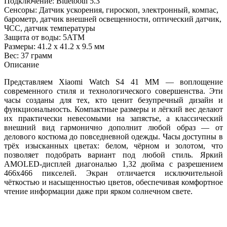
Подключение: Bluetooth 5.3
Сенсоры: Датчик ускорения, гироскоп, электронный, компас,
барометр, датчик внешней освещенности, оптический датчик,
ЧСС, датчик температуры
Защита от воды: 5АТМ
Размеры: 41.2 x 41.2 x 9.5 мм
Вес: 37 грамм
Описание
Представляем Xiaomi Watch S4 41 MM — воплощение
современного стиля и технологического совершенства. Эти
часы созданы для тех, кто ценит безупречный дизайн и
функциональность. Компактные размеры и лёгкий вес делают
их практически невесомыми на запястье, а классический
внешний вид гармонично дополнит любой образ — от
делового костюма до повседневной одежды. Часы доступны в
трёх изысканных цветах: белом, чёрном и золотом, что
позволяет подобрать вариант под любой стиль. Яркий
AMOLED-дисплей диагональю 1,32 дюйма с разрешением
466x466 пикселей. Экран отличается исключительной
чёткостью и насыщенностью цветов, обеспечивая комфортное
чтение информации даже при ярком солнечном свете.