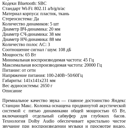
Кодеки Bluetooth: SBC
Стандарт Wi-Fi: 802.11 a/b/g/n/ac
Материал корпуса: пластик, ткань
Стереосистема: Да
Количество динамиков: 5 шт
Диаметр ВЧ-динамика: 20 мм
Диаметр СЧ-динамика: 38 мм
Диаметр НЧ-динамика: 88 мм
Количество полос AC: 3
Соотношение сигнал / шум: 108 дБ
Мощность: 65 Вт
Минимальная воспроизводимая частота: 45 Гц
Максимальная воспроизводимая частота: 20000 Гц
Питание: от сети
Напряжение питания: 100-240В~50/60Гц
Габариты: 141x141x231 мм
Вес аудиосистемы: 2650 г
Описание
Премиальное качество звука — главное достоинство Яндекс
Станции Макс. Колонка оснащена продвинутой акустической
системой с пятью динамиками общей мощностью 65 Вт,
включающей отдельный сабвуфер для глубоких басов.
Технология Dolby Audio обеспечивает кристально чистое
звучание при воспроизведении музыки и просмотре видео.