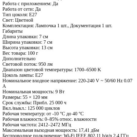
Работа с приложением:
Да
Работа от сети:
Да
Тип цоколя:
E27
Свет:
Цветной
Комплектация:
Лампочка 1 шт., Документация 1 шт.
Габариты
Длина упаковки:
7 см
Ширина упаковки:
7 см
Высота упаковки:
13 см
Вес товара:
100 г
Дополнительно
Световой поток: 950 лм
Диапазон цветовой температуры: 1700–6500 K
Цоколь лампы: E27
Номинальное входное напряжение: 220-240 V ~ 50/60 Hz 0.07
A
Номинальная мощность: 9 Вт
Размеры: 55 × 120 мм
Срок службы: Прибл. 25 000 ч
Вкл./выкл.: 125 000 циклов
Рабочая температур: от -10 °C до 40 °C
Рабочая влажность: 0–85% относ. влажности
Рабочая частота: 2412–2472 МГц
Максимальная выходная мощность: 17,41 дБм
Беспроводное подключение: Wi-Fi IEEE 802.11 b/g/n 2,4 ГГц