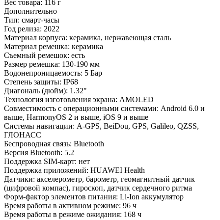
Вес товара:
116 г
Дополнительно
Тип: смарт-часы
Год релиза: 2022
Материал корпуса: керамика, нержавеющая сталь
Материал ремешка: керамика
Съемный ремешок: есть
Размер ремешка: 130-190 мм
Водонепроницаемость: 5 Бар
Степень защиты: IP68
Диагональ (дюйм): 1.32"
Технология изготовления экрана: АMOLED
Совместимость с операционными системами: Android 6.0 и
выше, HarmonyOS 2 и выше, iOS 9 и выше
Системы навигации: A-GPS, BeiDou, GPS, Galileo, QZSS,
ГЛОНАСС
Беспроводная связь: Bluetooth
Версия Bluetooth: 5.2
Поддержка SIM-карт: нет
Поддержка приложений: HUAWEI Health
Датчики: акселерометр, барометр, геомагнитный датчик
(цифровой компас), гироскоп, датчик сердечного ритма
Форм-фактор элементов питания: Li-Ion аккумулятор
Время работы в активном режиме: 96 ч
Время работы в режиме ожидания: 168 ч