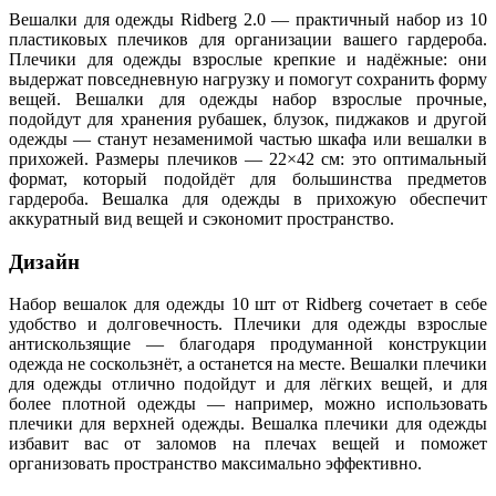
Вешалки для одежды Ridberg 2.0 — практичный набор из 10
пластиковых плечиков для организации вашего гардероба.
Плечики для одежды взрослые крепкие и надёжные: они
выдержат повседневную нагрузку и помогут сохранить форму
вещей. Вешалки для одежды набор взрослые прочные,
подойдут для хранения рубашек, блузок, пиджаков и другой
одежды — станут незаменимой частью шкафа или вешалки в
прихожей. Размеры плечиков — 22×42 см: это оптимальный
формат, который подойдёт для большинства предметов
гардероба. Вешалка для одежды в прихожую обеспечит
аккуратный вид вещей и сэкономит пространство.
Дизайн
Набор вешалок для одежды 10 шт от Ridberg сочетает в себе
удобство и долговечность. Плечики для одежды взрослые
антискользящие — благодаря продуманной конструкции
одежда не соскользнёт, а останется на месте. Вешалки плечики
для одежды отлично подойдут и для лёгких вещей, и для
более плотной одежды — например, можно использовать
плечики для верхней одежды. Вешалка плечики для одежды
избавит вас от заломов на плечах вещей и поможет
организовать пространство максимально эффективно.