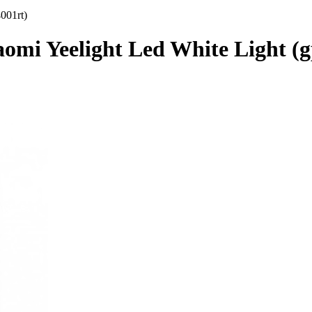
001rt)
mi Yeelight Led White Light (g