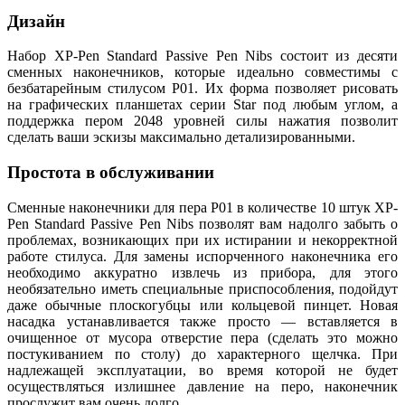
Дизайн
Набор XP-Pen Standard Passive Pen Nibs состоит из десяти
сменных наконечников, которые идеально совместимы с
безбатарейным стилусом P01. Их форма позволяет рисовать
на графических планшетах серии Star под любым углом, а
поддержка пером 2048 уровней силы нажатия позволит
сделать ваши эскизы максимально детализированными.
Простота в обслуживании
Сменные наконечники для пера P01 в количестве 10 штук XP-
Pen Standard Passive Pen Nibs позволят вам надолго забыть о
проблемах, возникающих при их истирании и некорректной
работе стилуса. Для замены испорченного наконечника его
необходимо аккуратно извлечь из прибора, для этого
необязательно иметь специальные приспособления, подойдут
даже обычные плоскогубцы или кольцевой пинцет. Новая
насадка устанавливается также просто — вставляется в
очищенное от мусора отверстие пера (сделать это можно
постукиванием по столу) до характерного щелчка. При
надлежащей эксплуатации, во время которой не будет
осуществляться излишнее давление на перо, наконечник
прослужит вам очень долго.